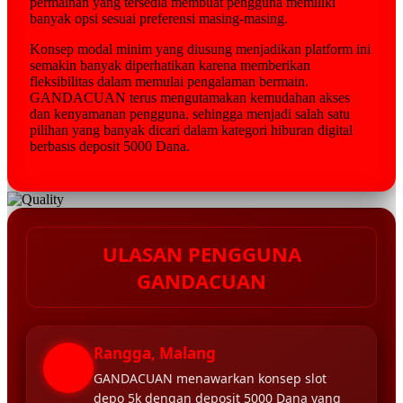
permainan yang tersedia membuat pengguna memiliki
banyak opsi sesuai preferensi masing-masing.
Konsep modal minim yang diusung menjadikan platform ini
semakin banyak diperhatikan karena memberikan
fleksibilitas dalam memulai pengalaman bermain.
GANDACUAN terus mengutamakan kemudahan akses
dan kenyamanan pengguna, sehingga menjadi salah satu
pilihan yang banyak dicari dalam kategori hiburan digital
berbasis deposit 5000 Dana.
ULASAN PENGGUNA
GANDACUAN
Rangga, Malang
KN
GANDACUAN menawarkan konsep slot
depo 5k dengan deposit 5000 Dana yang