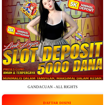
GANDACUAN - ALL RIGHTS
DAFTAR DISINI