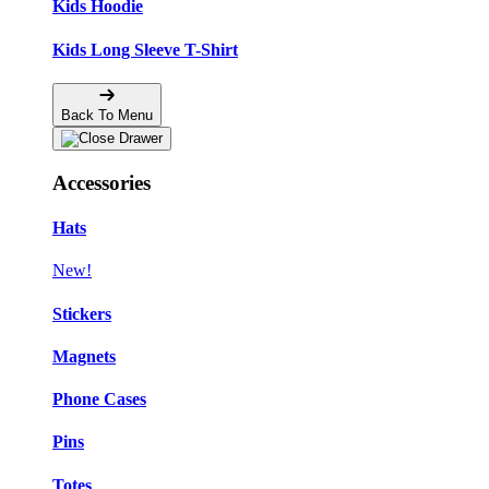
Kids Hoodie
Kids Long Sleeve T-Shirt
Back To Menu
Accessories
Hats
New!
Stickers
Magnets
Phone Cases
Pins
Totes