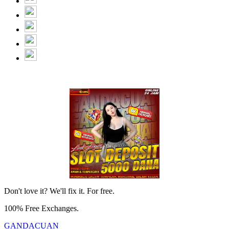
Don't love it? We'll fix it. For free.
100% Free Exchanges.
GANDACUAN