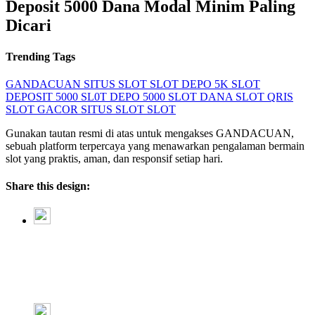
Deposit 5000 Dana Modal Minim Paling
Dicari
Trending Tags
GANDACUAN
SITUS SLOT
SLOT DEPO 5K
SLOT
DEPOSIT 5000
SL0T DEPO 5000
SLOT DANA
SLOT QRIS
SLOT GACOR
SITUS SLOT
SLOT
Gunakan tautan resmi di atas untuk mengakses GANDACUAN,
sebuah platform terpercaya yang menawarkan pengalaman bermain
slot yang praktis, aman, dan responsif setiap hari.
Share this design: