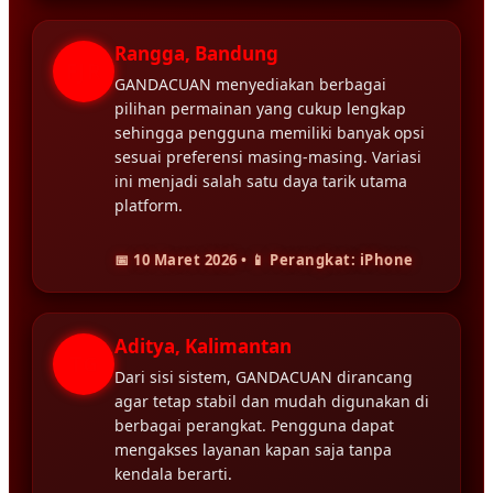
Rangga, Bandung
FJR
GANDACUAN menyediakan berbagai
pilihan permainan yang cukup lengkap
sehingga pengguna memiliki banyak opsi
sesuai preferensi masing-masing. Variasi
ini menjadi salah satu daya tarik utama
platform.
📅 10 Maret 2026 • 📱 Perangkat: iPhone
Aditya, Kalimantan
TG
Dari sisi sistem, GANDACUAN dirancang
agar tetap stabil dan mudah digunakan di
berbagai perangkat. Pengguna dapat
mengakses layanan kapan saja tanpa
kendala berarti.