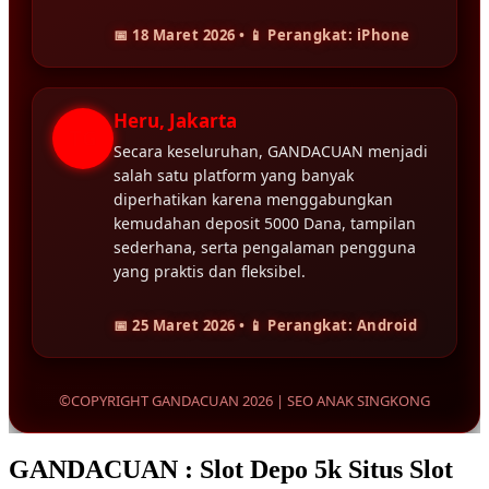
📅 18 Maret 2026 • 📱 Perangkat: iPhone
Heru, Jakarta
TG
Secara keseluruhan, GANDACUAN menjadi
salah satu platform yang banyak
diperhatikan karena menggabungkan
kemudahan deposit 5000 Dana, tampilan
sederhana, serta pengalaman pengguna
yang praktis dan fleksibel.
📅 25 Maret 2026 • 📱 Perangkat: Android
©COPYRIGHT GANDACUAN 2026 | SEO ANAK SINGKONG
GANDACUAN : Slot Depo 5k Situs Slot