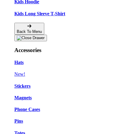
Kids Hoodie
Kids Long Sleeve T-Shirt
Back To Menu
Accessories
Hats
New!
Stickers
Magnets
Phone Cases
Pins
Totes