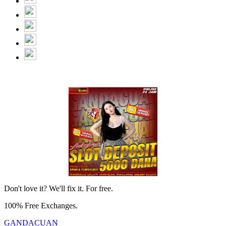
Don't love it? We'll fix it. For free.
100% Free Exchanges.
GANDACUAN