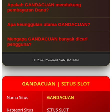
Karena platform ini memungkinkan pengguna
Apakah GANDACUAN mendukung
untuk memulai dengan nominal deposit kecil,
pembayaran Dana?
sehingga lebih fleksibel dan tidak membutuhkan
modal besar untuk mengakses layanan yang
Ya, GANDACUAN mendukung metode pembayaran
tersedia.
Apa keunggulan utama GANDACUAN?
Dana yang memudahkan proses transaksi menjadi
lebih cepat, praktis, dan efisien bagi pengguna.
Keunggulannya meliputi tampilan yang sederhana,
Mengapa GANDACUAN banyak dicari
akses mudah di berbagai perangkat, pilihan
pengguna?
permainan yang beragam, serta sistem yang
dirancang agar lebih nyaman digunakan.
Karena menawarkan kemudahan akses, modal
kecil, serta pengalaman penggunaan yang
© 2026 Powered GANDACUAN
fleksibel, sehingga menjadi salah satu platform
yang banyak diperhatikan dalam kategori hiburan
digital.
GANDACUAN | SITUS SLOT
Nama Situs
GANDACUAN
Kategori Situs
SITUS SLOT