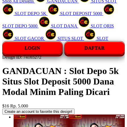
Shop All Designs
GANDACUAN
SITUS SLOT
SLOT DEPO 5K
SLOT DEPOSIT 5000
SLOT DEPO 5000
SLOT DANA
SLOT QRIS
SLOT GACOR
SITUS SLOT
SLOT
LOGIN
DAFTAR
Design ID: 74165272
GANDACUAN : Slot Depo 5k
Situs Slot Deposit 5000 Dana
Modal Minim Paling Dicari
$16
Rp. 5.000
Create an account to favorite this design!