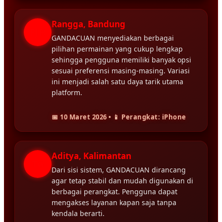
Rangga, Bandung
FJR
GANDACUAN menyediakan berbagai
pilihan permainan yang cukup lengkap
sehingga pengguna memiliki banyak opsi
sesuai preferensi masing-masing. Variasi
ini menjadi salah satu daya tarik utama
platform.
📅 10 Maret 2026 • 📱 Perangkat: iPhone
Aditya, Kalimantan
TG
Dari sisi sistem, GANDACUAN dirancang
agar tetap stabil dan mudah digunakan di
berbagai perangkat. Pengguna dapat
mengakses layanan kapan saja tanpa
kendala berarti.