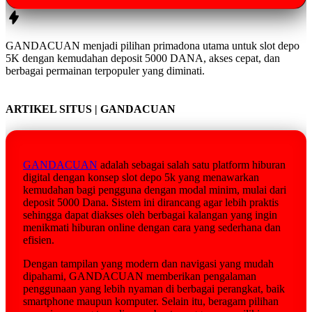
GANDACUAN
menjadi pilihan primadona utama untuk slot depo
5K dengan kemudahan deposit 5000 DANA, akses cepat, dan
berbagai permainan terpopuler yang diminati.
ARTIKEL SITUS | GANDACUAN
GANDACUAN
adalah sebagai salah satu platform hiburan
digital dengan konsep slot depo 5k yang menawarkan
kemudahan bagi pengguna dengan modal minim, mulai dari
deposit 5000 Dana. Sistem ini dirancang agar lebih praktis
sehingga dapat diakses oleh berbagai kalangan yang ingin
menikmati hiburan online dengan cara yang sederhana dan
efisien.
Dengan tampilan yang modern dan navigasi yang mudah
dipahami, GANDACUAN memberikan pengalaman
penggunaan yang lebih nyaman di berbagai perangkat, baik
smartphone maupun komputer. Selain itu, beragam pilihan