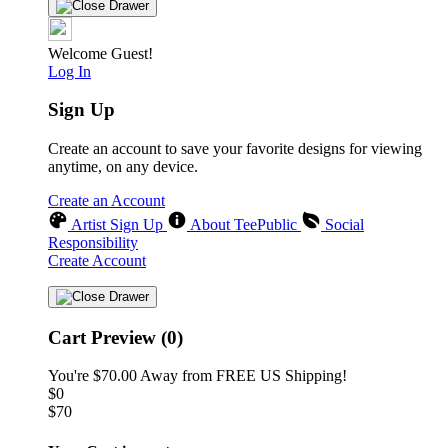
Welcome Guest!
Log In
Sign Up
Create an account to save your favorite designs for viewing
anytime, on any device.
Create an Account
Artist Sign Up
About TeePublic
Social
Responsibility
Create Account
Cart Preview (0)
You're
$70.00
Away from
FREE US Shipping!
$0
$70