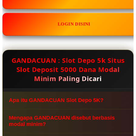
LOGIN DISINI
GANDACUAN : Slot Depo 5k Situs
Slot Deposit 5000 Dana Modal
Minim Paling Dicari
Apa itu GANDACUAN Slot Depo 5K?
GANDACUAN Slot Depo 5K adalah platform
Mengapa GANDACUAN disebut berbasis
hiburan digital yang menyediakan layanan dengan
modal minim?
deposit mulai dari 5000 Dana, sehingga dapat
diakses dengan modal yang lebih terjangkau.