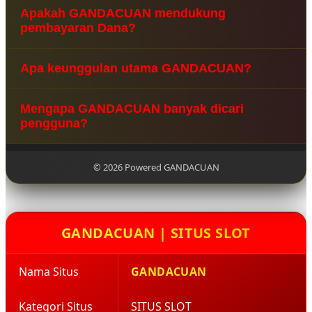
Karena platform ini memungkinkan pengguna
Apakah GANDACUAN mendukung
untuk memulai dengan nominal deposit kecil,
pembayaran Dana?
sehingga lebih fleksibel dan tidak membutuhkan
modal besar untuk mengakses layanan yang
Ya, GANDACUAN mendukung metode pembayaran
tersedia.
Apa keunggulan utama GANDACUAN?
Dana yang memudahkan proses transaksi menjadi
lebih cepat, praktis, dan efisien bagi pengguna.
Keunggulannya meliputi tampilan yang sederhana,
Mengapa GANDACUAN banyak dicari
akses mudah di berbagai perangkat, pilihan
pengguna?
permainan yang beragam, serta sistem yang
dirancang agar lebih nyaman digunakan.
Karena menawarkan kemudahan akses, modal
kecil, serta pengalaman penggunaan yang
© 2026 Powered GANDACUAN
fleksibel, sehingga menjadi salah satu platform
yang banyak diperhatikan dalam kategori hiburan
digital.
GANDACUAN | SITUS SLOT
Nama Situs
GANDACUAN
Kategori Situs
SITUS SLOT