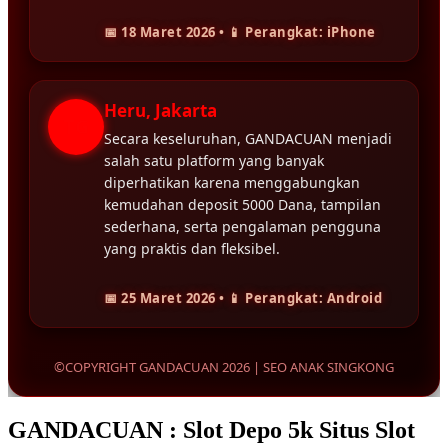
📅 18 Maret 2026 • 📱 Perangkat: iPhone
Heru, Jakarta
TG
Secara keseluruhan, GANDACUAN menjadi
salah satu platform yang banyak
diperhatikan karena menggabungkan
kemudahan deposit 5000 Dana, tampilan
sederhana, serta pengalaman pengguna
yang praktis dan fleksibel.
📅 25 Maret 2026 • 📱 Perangkat: Android
©COPYRIGHT GANDACUAN 2026 | SEO ANAK SINGKONG
GANDACUAN : Slot Depo 5k Situs Slot