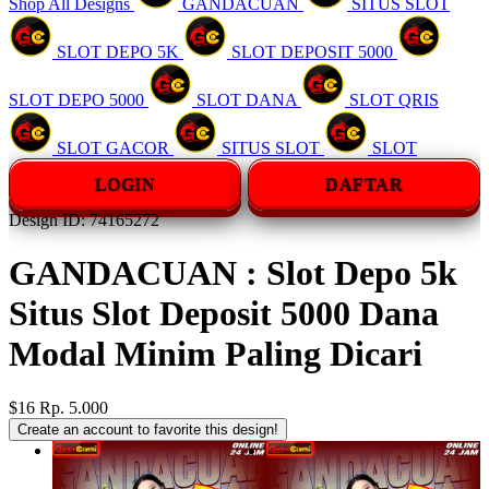
Shop All Designs
GANDACUAN
SITUS SLOT
SLOT DEPO 5K
SLOT DEPOSIT 5000
SLOT DEPO 5000
SLOT DANA
SLOT QRIS
SLOT GACOR
SITUS SLOT
SLOT
LOGIN
DAFTAR
Design ID: 74165272
GANDACUAN : Slot Depo 5k
Situs Slot Deposit 5000 Dana
Modal Minim Paling Dicari
$16
Rp. 5.000
Create an account to favorite this design!