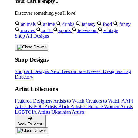
Your Cart is empty...
Discover something you'll love!
animals
anime
drinks
fantasy
food
funny
movies
sci-fi
sports
television
vintage
Shop All Designs
Shop Designs
Shop All Designs
New Tees on Sale
Newest Designers
Tag
Directory
Artist Collections
Featured Designers
Artists to Watch
Creators to Watch
AAPI
Artists
BIPOC Artists
Black Artists
Celebrate Women Artists
LGBTQIA Artists
Ukrainian Artists
Back To Menu