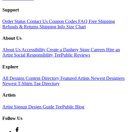
Support
Order Status
Contact Us
Coupon Codes
FAQ
Free Shipping
Refunds & Returns
Shipping Info
Size Chart
About Us
About Us
Accessibility
Create a Dashery Store
Careers
Hire an
Artist
Social Responsibility
TeePublic Reviews
Explore
All Designs
Content Directory
Featured Artists
Newest Designers
Newest T-Shirts
Tag Directory
Artists
Artist Signup
Design Guide
TeePublic Blog
Follow Us