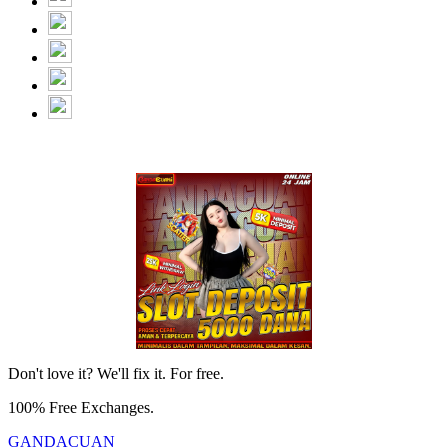
Don't love it? We'll fix it. For free.
100% Free Exchanges.
GANDACUAN