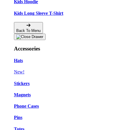
Kids Hoodie
Kids Long Sleeve T-Shirt
Back To Menu
Accessories
Hats
New!
Stickers
Magnets
Phone Cases
Pins
Totes