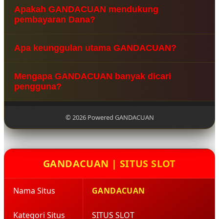
Karena platform ini memungkinkan pengguna
Apakah GANDACUAN mendukung
untuk memulai dengan nominal deposit kecil,
pembayaran Dana?
sehingga lebih fleksibel dan tidak membutuhkan
modal besar untuk mengakses layanan yang
Ya, GANDACUAN mendukung metode pembayaran
tersedia.
Apa keunggulan utama GANDACUAN?
Dana yang memudahkan proses transaksi menjadi
lebih cepat, praktis, dan efisien bagi pengguna.
Keunggulannya meliputi tampilan yang sederhana,
Mengapa GANDACUAN banyak dicari
akses mudah di berbagai perangkat, pilihan
pengguna?
permainan yang beragam, serta sistem yang
dirancang agar lebih nyaman digunakan.
Karena menawarkan kemudahan akses, modal
kecil, serta pengalaman penggunaan yang
© 2026 Powered GANDACUAN
fleksibel, sehingga menjadi salah satu platform
yang banyak diperhatikan dalam kategori hiburan
digital.
GANDACUAN | SITUS SLOT
Nama Situs
GANDACUAN
Kategori Situs
SITUS SLOT