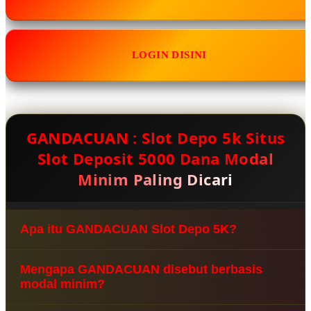
LOGIN DISINI
GANDACUAN : Slot Depo 5k Situs
Slot Deposit 5000 Dana Modal
Minim Paling Dicari
Apa itu GANDACUAN Slot Depo 5K?
GANDACUAN Slot Depo 5K adalah platform
Mengapa GANDACUAN disebut berbasis
hiburan digital yang menyediakan layanan dengan
modal minim?
deposit mulai dari 5000 Dana, sehingga dapat
diakses dengan modal yang lebih terjangkau.