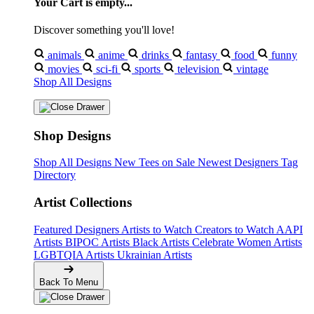
Your Cart is empty...
Discover something you'll love!
animals
anime
drinks
fantasy
food
funny
movies
sci-fi
sports
television
vintage
Shop All Designs
Shop Designs
Shop All Designs
New Tees on Sale
Newest Designers
Tag
Directory
Artist Collections
Featured Designers
Artists to Watch
Creators to Watch
AAPI
Artists
BIPOC Artists
Black Artists
Celebrate Women Artists
LGBTQIA Artists
Ukrainian Artists
Back To Menu