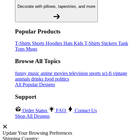
Decorate with pillows, tapestries, and more
Popular Products
T-Shirts
Shorts
Hoodies
Hats
Kids T-Shirts
Stickers
Tank
Tops
Mugs
Browse All Topics
funny
music
anime
movies
television
sports
sci-fi
vintage
animals
drinks
food
politics
All Popular Designs
Support
Order Status
FAQ
Contact Us
Shop All Designs
Update Your Browsing Preferences
Shipping Country: