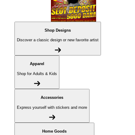
Shop Designs
Discover a classic design or new favorite artist
Apparel
Shop for Adults & Kids
Accessories
Express yourself with stickers and more
Home Goods