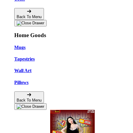
Back To Menu
Home Goods
Mugs
Tapestries
Wall Art
Pillows
Back To Menu