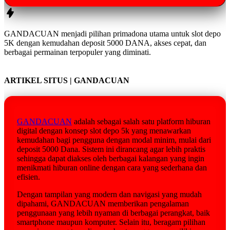
GANDACUAN
menjadi pilihan primadona utama untuk slot depo
5K dengan kemudahan deposit 5000 DANA, akses cepat, dan
berbagai permainan terpopuler yang diminati.
ARTIKEL SITUS | GANDACUAN
GANDACUAN
adalah sebagai salah satu platform hiburan
digital dengan konsep slot depo 5k yang menawarkan
kemudahan bagi pengguna dengan modal minim, mulai dari
deposit 5000 Dana. Sistem ini dirancang agar lebih praktis
sehingga dapat diakses oleh berbagai kalangan yang ingin
menikmati hiburan online dengan cara yang sederhana dan
efisien.
Dengan tampilan yang modern dan navigasi yang mudah
dipahami, GANDACUAN memberikan pengalaman
penggunaan yang lebih nyaman di berbagai perangkat, baik
smartphone maupun komputer. Selain itu, beragam pilihan