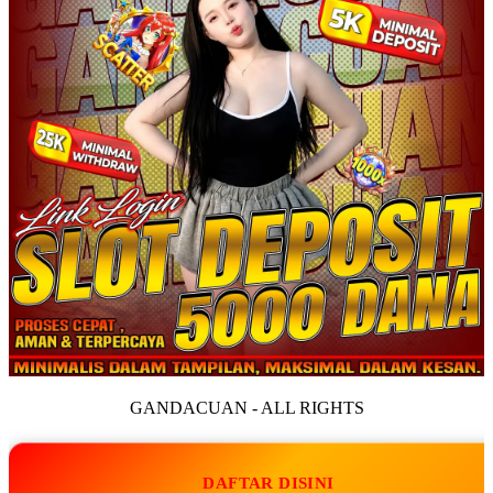
GANDACUAN - ALL RIGHTS
DAFTAR DISINI