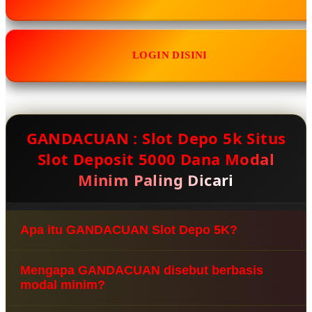
LOGIN DISINI
GANDACUAN : Slot Depo 5k Situs
Slot Deposit 5000 Dana Modal
Minim Paling Dicari
Apa itu GANDACUAN Slot Depo 5K?
GANDACUAN Slot Depo 5K adalah platform
Mengapa GANDACUAN disebut berbasis
hiburan digital yang menyediakan layanan dengan
modal minim?
deposit mulai dari 5000 Dana, sehingga dapat
diakses dengan modal yang lebih terjangkau.