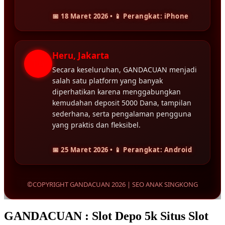
📅 18 Maret 2026 • 📱 Perangkat: iPhone
Heru, Jakarta
TG
Secara keseluruhan, GANDACUAN menjadi
salah satu platform yang banyak
diperhatikan karena menggabungkan
kemudahan deposit 5000 Dana, tampilan
sederhana, serta pengalaman pengguna
yang praktis dan fleksibel.
📅 25 Maret 2026 • 📱 Perangkat: Android
©COPYRIGHT GANDACUAN 2026 | SEO ANAK SINGKONG
GANDACUAN : Slot Depo 5k Situs Slot