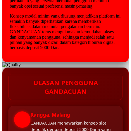
permainan yang tersedia membuat pengguna memiliki
banyak opsi sesuai preferensi masing-masing.
Konsep modal minim yang diusung menjadikan platform ini
semakin banyak diperhatikan karena memberikan
fleksibilitas dalam memulai pengalaman bermain.
GANDACUAN terus mengutamakan kemudahan akses
dan kenyamanan pengguna, sehingga menjadi salah satu
pilihan yang banyak dicari dalam kategori hiburan digital
berbasis deposit 5000 Dana.
ULASAN PENGGUNA
GANDACUAN
Rangga, Malang
KN
GANDACUAN menawarkan konsep slot
depo 5k dengan deposit 5000 Dana yang