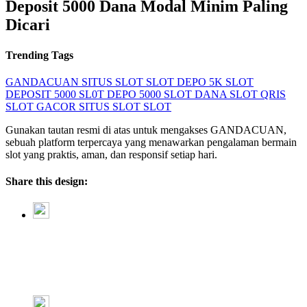
Deposit 5000 Dana Modal Minim Paling
Dicari
Trending Tags
GANDACUAN
SITUS SLOT
SLOT DEPO 5K
SLOT
DEPOSIT 5000
SL0T DEPO 5000
SLOT DANA
SLOT QRIS
SLOT GACOR
SITUS SLOT
SLOT
Gunakan tautan resmi di atas untuk mengakses GANDACUAN,
sebuah platform terpercaya yang menawarkan pengalaman bermain
slot yang praktis, aman, dan responsif setiap hari.
Share this design: