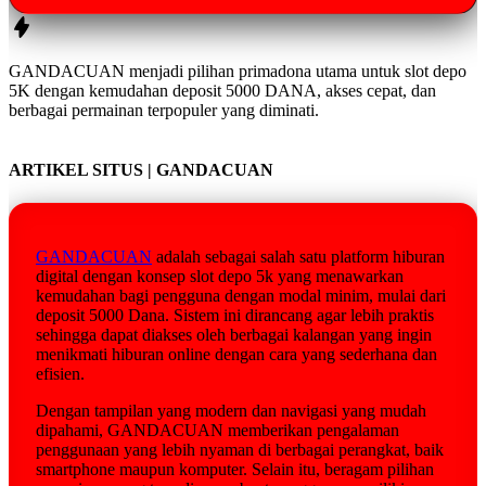
GANDACUAN
menjadi pilihan primadona utama untuk slot depo
5K dengan kemudahan deposit 5000 DANA, akses cepat, dan
berbagai permainan terpopuler yang diminati.
ARTIKEL SITUS | GANDACUAN
GANDACUAN
adalah sebagai salah satu platform hiburan
digital dengan konsep slot depo 5k yang menawarkan
kemudahan bagi pengguna dengan modal minim, mulai dari
deposit 5000 Dana. Sistem ini dirancang agar lebih praktis
sehingga dapat diakses oleh berbagai kalangan yang ingin
menikmati hiburan online dengan cara yang sederhana dan
efisien.
Dengan tampilan yang modern dan navigasi yang mudah
dipahami, GANDACUAN memberikan pengalaman
penggunaan yang lebih nyaman di berbagai perangkat, baik
smartphone maupun komputer. Selain itu, beragam pilihan