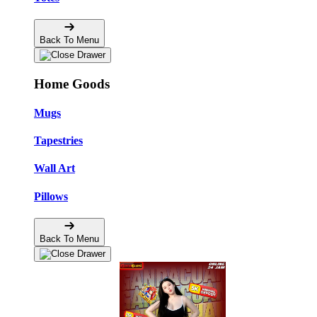
Back To Menu
Home Goods
Mugs
Tapestries
Wall Art
Pillows
Back To Menu