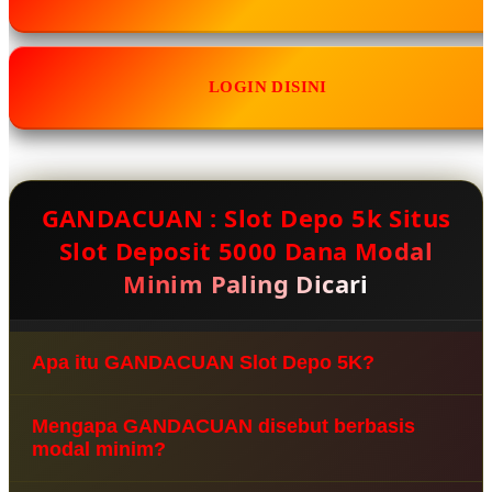
LOGIN DISINI
GANDACUAN : Slot Depo 5k Situs
Slot Deposit 5000 Dana Modal
Minim Paling Dicari
Apa itu GANDACUAN Slot Depo 5K?
GANDACUAN Slot Depo 5K adalah platform
Mengapa GANDACUAN disebut berbasis
hiburan digital yang menyediakan layanan dengan
modal minim?
deposit mulai dari 5000 Dana, sehingga dapat
diakses dengan modal yang lebih terjangkau.