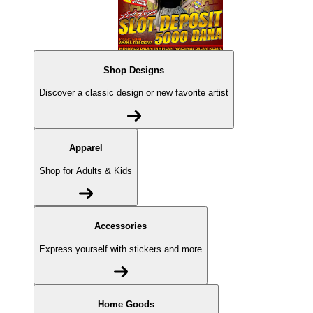
Shop Designs
Discover a classic design or new favorite artist
Apparel
Shop for Adults & Kids
Accessories
Express yourself with stickers and more
Home Goods