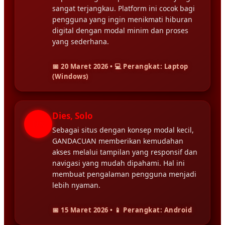
sangat terjangkau. Platform ini cocok bagi
pengguna yang ingin menikmati hiburan
digital dengan modal minim dan proses
yang sederhana.
📅 20 Maret 2026 • 💻 Perangkat: Laptop
(Windows)
Dies, Solo
DS
Sebagai situs dengan konsep modal kecil,
GANDACUAN memberikan kemudahan
akses melalui tampilan yang responsif dan
navigasi yang mudah dipahami. Hal ini
membuat pengalaman pengguna menjadi
lebih nyaman.
📅 15 Maret 2026 • 📱 Perangkat: Android