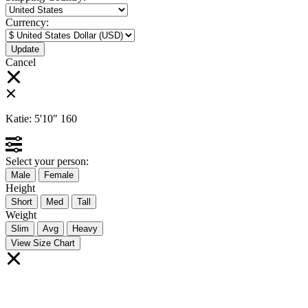
Currency:
Cancel
Katie:
5'10"
160
Select your person:
Male
Female
Height
Short
Med
Tall
Weight
Slim
Avg
Heavy
View Size Chart