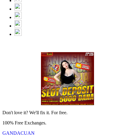
Don't love it? We'll fix it. For free.
100% Free Exchanges.
GANDACUAN