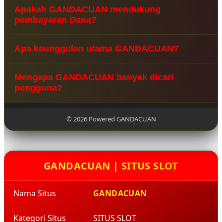
Karena platform ini memungkinkan pengguna
Apakah GANDACUAN mendukung
untuk memulai dengan nominal deposit kecil,
pembayaran Dana?
sehingga lebih fleksibel dan tidak membutuhkan
modal besar untuk mengakses layanan yang
Ya, GANDACUAN mendukung metode pembayaran
tersedia.
Apa keunggulan utama GANDACUAN?
Dana yang memudahkan proses transaksi menjadi
lebih cepat, praktis, dan efisien bagi pengguna.
Keunggulannya meliputi tampilan yang sederhana,
Mengapa GANDACUAN banyak dicari
akses mudah di berbagai perangkat, pilihan
pengguna?
permainan yang beragam, serta sistem yang
dirancang agar lebih nyaman digunakan.
Karena menawarkan kemudahan akses, modal
kecil, serta pengalaman penggunaan yang
© 2026 Powered GANDACUAN
fleksibel, sehingga menjadi salah satu platform
yang banyak diperhatikan dalam kategori hiburan
digital.
GANDACUAN | SITUS SLOT
Nama Situs
GANDACUAN
Kategori Situs
SITUS SLOT