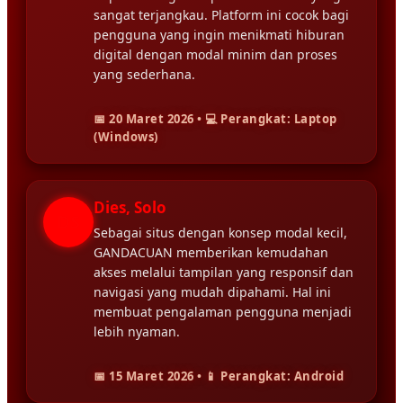
sangat terjangkau. Platform ini cocok bagi
pengguna yang ingin menikmati hiburan
digital dengan modal minim dan proses
yang sederhana.
📅 20 Maret 2026 • 💻 Perangkat: Laptop
(Windows)
Dies, Solo
DS
Sebagai situs dengan konsep modal kecil,
GANDACUAN memberikan kemudahan
akses melalui tampilan yang responsif dan
navigasi yang mudah dipahami. Hal ini
membuat pengalaman pengguna menjadi
lebih nyaman.
📅 15 Maret 2026 • 📱 Perangkat: Android