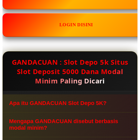
LOGIN DISINI
GANDACUAN : Slot Depo 5k Situs
Slot Deposit 5000 Dana Modal
Minim Paling Dicari
Apa itu GANDACUAN Slot Depo 5K?
GANDACUAN Slot Depo 5K adalah platform
Mengapa GANDACUAN disebut berbasis
hiburan digital yang menyediakan layanan dengan
modal minim?
deposit mulai dari 5000 Dana, sehingga dapat
diakses dengan modal yang lebih terjangkau.