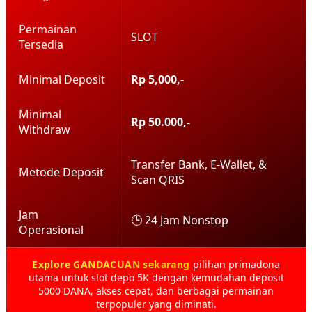
Permainan
SLOT
Tersedia
Minimal Deposit
Rp 5,000,-
Minimal
Rp 50.000,-
Withdraw
Transfer Bank, E-Wallet, &
Metode Deposit
Scan QRIS
Jam
🕒 24 Jam Nonstop
Operasional
Explore GANDACUAN sekarang
pilihan primadona
utama untuk slot depo 5K dengan kemudahan deposit
5000 DANA, akses cepat, dan berbagai permainan
terpopuler yang diminati.