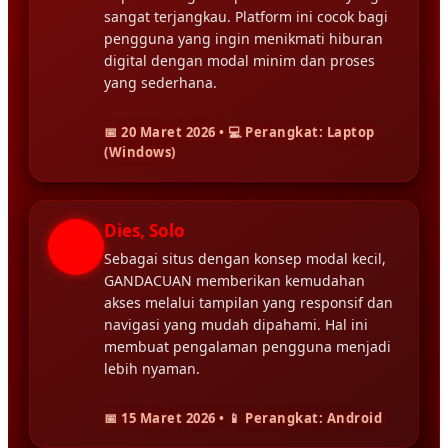
sangat terjangkau. Platform ini cocok bagi
pengguna yang ingin menikmati hiburan
digital dengan modal minim dan proses
yang sederhana.
📅 20 Maret 2026 • 💻 Perangkat: Laptop
(Windows)
Dies, Solo
DS
Sebagai situs dengan konsep modal kecil,
GANDACUAN memberikan kemudahan
akses melalui tampilan yang responsif dan
navigasi yang mudah dipahami. Hal ini
membuat pengalaman pengguna menjadi
lebih nyaman.
📅 15 Maret 2026 • 📱 Perangkat: Android