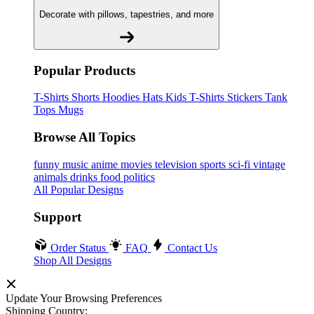
Decorate with pillows, tapestries, and more
Popular Products
T-Shirts
Shorts
Hoodies
Hats
Kids T-Shirts
Stickers
Tank
Tops
Mugs
Browse All Topics
funny
music
anime
movies
television
sports
sci-fi
vintage
animals
drinks
food
politics
All Popular Designs
Support
Order Status
FAQ
Contact Us
Shop All Designs
Update Your Browsing Preferences
Shipping Country: