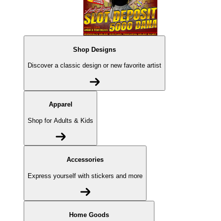
Shop Designs
Discover a classic design or new favorite artist
Apparel
Shop for Adults & Kids
Accessories
Express yourself with stickers and more
Home Goods