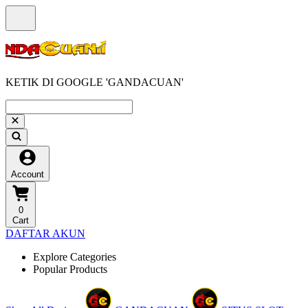
KETIK DI GOOGLE 'GANDACUAN'
Account
0
Cart
DAFTAR AKUN
Explore Categories
Popular Products