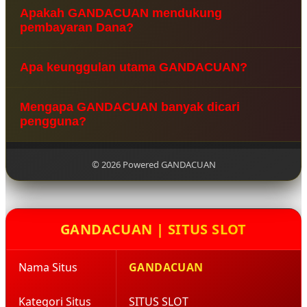
Karena platform ini memungkinkan pengguna
Apakah GANDACUAN mendukung
untuk memulai dengan nominal deposit kecil,
pembayaran Dana?
sehingga lebih fleksibel dan tidak membutuhkan
modal besar untuk mengakses layanan yang
Ya, GANDACUAN mendukung metode pembayaran
tersedia.
Apa keunggulan utama GANDACUAN?
Dana yang memudahkan proses transaksi menjadi
lebih cepat, praktis, dan efisien bagi pengguna.
Keunggulannya meliputi tampilan yang sederhana,
Mengapa GANDACUAN banyak dicari
akses mudah di berbagai perangkat, pilihan
pengguna?
permainan yang beragam, serta sistem yang
dirancang agar lebih nyaman digunakan.
Karena menawarkan kemudahan akses, modal
kecil, serta pengalaman penggunaan yang
© 2026 Powered GANDACUAN
fleksibel, sehingga menjadi salah satu platform
yang banyak diperhatikan dalam kategori hiburan
digital.
GANDACUAN | SITUS SLOT
Nama Situs
GANDACUAN
Kategori Situs
SITUS SLOT