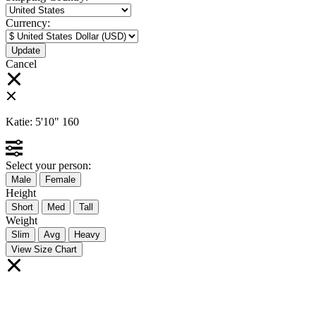
Currency:
Cancel
Katie:
5'10"
160
Select your person:
Male
Female
Height
Short
Med
Tall
Weight
Slim
Avg
Heavy
View Size Chart