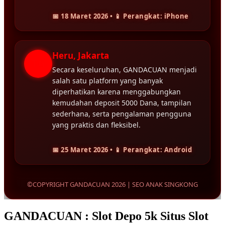
📅 18 Maret 2026 • 📱 Perangkat: iPhone
Heru, Jakarta
TG
Secara keseluruhan, GANDACUAN menjadi
salah satu platform yang banyak
diperhatikan karena menggabungkan
kemudahan deposit 5000 Dana, tampilan
sederhana, serta pengalaman pengguna
yang praktis dan fleksibel.
📅 25 Maret 2026 • 📱 Perangkat: Android
©COPYRIGHT GANDACUAN 2026 | SEO ANAK SINGKONG
GANDACUAN : Slot Depo 5k Situs Slot