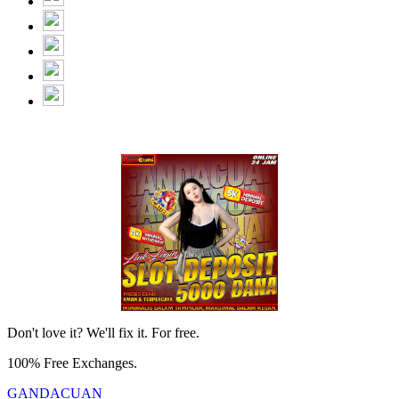
Don't love it? We'll fix it. For free.
100% Free Exchanges.
GANDACUAN