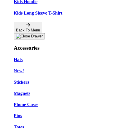
Kids Hoodie
Kids Long Sleeve T-Shirt
Back To Menu
Accessories
Hats
New!
Stickers
Magnets
Phone Cases
Pins
Totes