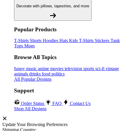
Decorate with pillows, tapestries, and more
Popular Products
T-Shirts
Shorts
Hoodies
Hats
Kids T-Shirts
Stickers
Tank
Tops
Mugs
Browse All Topics
funny
music
anime
movies
television
sports
sci-fi
vintage
animals
drinks
food
politics
All Popular Designs
Support
Order Status
FAQ
Contact Us
Shop All Designs
Update Your Browsing Preferences
Shipping Country: