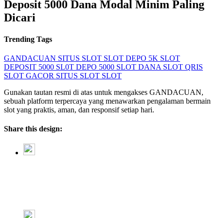
Deposit 5000 Dana Modal Minim Paling
Dicari
Trending Tags
GANDACUAN
SITUS SLOT
SLOT DEPO 5K
SLOT
DEPOSIT 5000
SL0T DEPO 5000
SLOT DANA
SLOT QRIS
SLOT GACOR
SITUS SLOT
SLOT
Gunakan tautan resmi di atas untuk mengakses GANDACUAN,
sebuah platform terpercaya yang menawarkan pengalaman bermain
slot yang praktis, aman, dan responsif setiap hari.
Share this design: