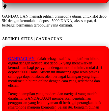
GANDACUAN
menjadi pilihan primadona utama untuk slot depo
5K dengan kemudahan deposit 5000 DANA, akses cepat, dan
berbagai permainan terpopuler yang diminati.
ARTIKEL SITUS | GANDACUAN
GANDACUAN
adalah sebagai salah satu platform hiburan
digital dengan konsep slot depo 5k yang menawarkan
kemudahan bagi pengguna dengan modal minim, mulai dari
deposit 5000 Dana. Sistem ini dirancang agar lebih praktis
sehingga dapat diakses oleh berbagai kalangan yang ingin
menikmati hiburan online dengan cara yang sederhana dan
efisien.
Dengan tampilan yang modern dan navigasi yang mudah
dipahami, GANDACUAN memberikan pengalaman
penggunaan yang lebih nyaman di berbagai perangkat, baik
smartphone maupun komputer. Selain itu, beragam pilihan