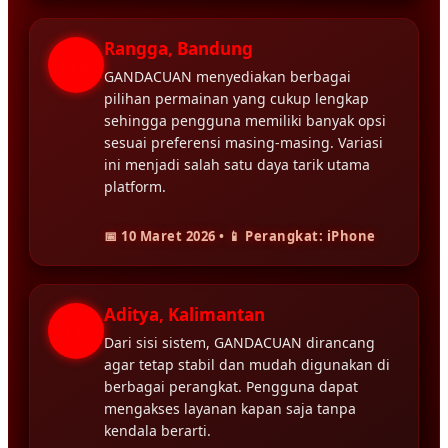
Rangga, Bandung
FJR
GANDACUAN menyediakan berbagai
pilihan permainan yang cukup lengkap
sehingga pengguna memiliki banyak opsi
sesuai preferensi masing-masing. Variasi
ini menjadi salah satu daya tarik utama
platform.
📅 10 Maret 2026 • 📱 Perangkat: iPhone
Aditya, Kalimantan
TG
Dari sisi sistem, GANDACUAN dirancang
agar tetap stabil dan mudah digunakan di
berbagai perangkat. Pengguna dapat
mengakses layanan kapan saja tanpa
kendala berarti.