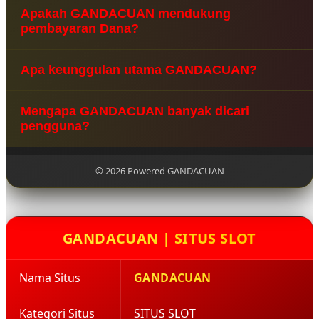
Karena platform ini memungkinkan pengguna
Apakah GANDACUAN mendukung
untuk memulai dengan nominal deposit kecil,
pembayaran Dana?
sehingga lebih fleksibel dan tidak membutuhkan
modal besar untuk mengakses layanan yang
Ya, GANDACUAN mendukung metode pembayaran
tersedia.
Apa keunggulan utama GANDACUAN?
Dana yang memudahkan proses transaksi menjadi
lebih cepat, praktis, dan efisien bagi pengguna.
Keunggulannya meliputi tampilan yang sederhana,
Mengapa GANDACUAN banyak dicari
akses mudah di berbagai perangkat, pilihan
pengguna?
permainan yang beragam, serta sistem yang
dirancang agar lebih nyaman digunakan.
Karena menawarkan kemudahan akses, modal
kecil, serta pengalaman penggunaan yang
© 2026 Powered GANDACUAN
fleksibel, sehingga menjadi salah satu platform
yang banyak diperhatikan dalam kategori hiburan
digital.
GANDACUAN | SITUS SLOT
Nama Situs
GANDACUAN
Kategori Situs
SITUS SLOT