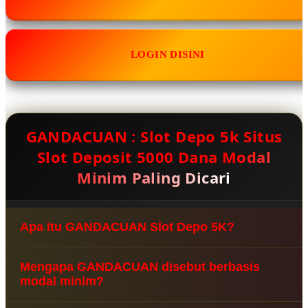
LOGIN DISINI
GANDACUAN : Slot Depo 5k Situs
Slot Deposit 5000 Dana Modal
Minim Paling Dicari
Apa itu GANDACUAN Slot Depo 5K?
GANDACUAN Slot Depo 5K adalah platform
Mengapa GANDACUAN disebut berbasis
hiburan digital yang menyediakan layanan dengan
modal minim?
deposit mulai dari 5000 Dana, sehingga dapat
diakses dengan modal yang lebih terjangkau.