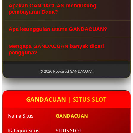
Karena platform ini memungkinkan pengguna
Apakah GANDACUAN mendukung
untuk memulai dengan nominal deposit kecil,
pembayaran Dana?
sehingga lebih fleksibel dan tidak membutuhkan
modal besar untuk mengakses layanan yang
Ya, GANDACUAN mendukung metode pembayaran
tersedia.
Apa keunggulan utama GANDACUAN?
Dana yang memudahkan proses transaksi menjadi
lebih cepat, praktis, dan efisien bagi pengguna.
Keunggulannya meliputi tampilan yang sederhana,
Mengapa GANDACUAN banyak dicari
akses mudah di berbagai perangkat, pilihan
pengguna?
permainan yang beragam, serta sistem yang
dirancang agar lebih nyaman digunakan.
Karena menawarkan kemudahan akses, modal
kecil, serta pengalaman penggunaan yang
© 2026 Powered GANDACUAN
fleksibel, sehingga menjadi salah satu platform
yang banyak diperhatikan dalam kategori hiburan
digital.
GANDACUAN | SITUS SLOT
Nama Situs
GANDACUAN
Kategori Situs
SITUS SLOT