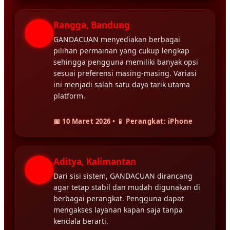
Rangga, Bandung
FJR
GANDACUAN menyediakan berbagai
pilihan permainan yang cukup lengkap
sehingga pengguna memiliki banyak opsi
sesuai preferensi masing-masing. Variasi
ini menjadi salah satu daya tarik utama
platform.
📅 10 Maret 2026 • 📱 Perangkat: iPhone
Aditya, Kalimantan
TG
Dari sisi sistem, GANDACUAN dirancang
agar tetap stabil dan mudah digunakan di
berbagai perangkat. Pengguna dapat
mengakses layanan kapan saja tanpa
kendala berarti.