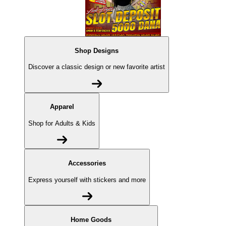
Shop Designs
Discover a classic design or new favorite artist
Apparel
Shop for Adults & Kids
Accessories
Express yourself with stickers and more
Home Goods