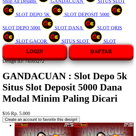
Shop All Designs
GANDACUAN
SITUS SLOT
SLOT DEPO 5K
SLOT DEPOSIT 5000
SLOT DEPO 5000
SLOT DANA
SLOT QRIS
SLOT GACOR
SITUS SLOT
SLOT
LOGIN
DAFTAR
Design ID: 74165272
GANDACUAN : Slot Depo 5k
Situs Slot Deposit 5000 Dana
Modal Minim Paling Dicari
$16
Rp. 5.000
Create an account to favorite this design!