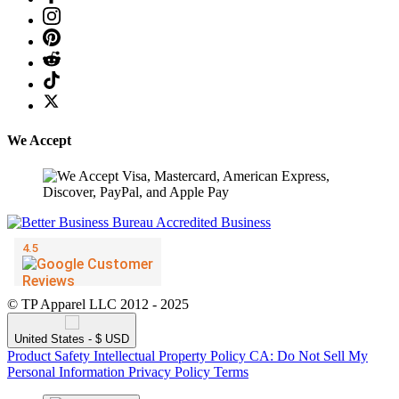
We Accept
© TP Apparel LLC 2012 - 2025
United States - $ USD
Product Safety
Intellectual Property Policy
CA: Do Not Sell My
Personal Information
Privacy Policy
Terms