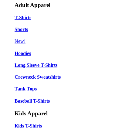
Adult Apparel
T-Shirts
Shorts
New!
Hoodies
Long Sleeve T-Shirts
Crewneck Sweatshirts
Tank Tops
Baseball T-Shirts
Kids Apparel
Kids T-Shirts