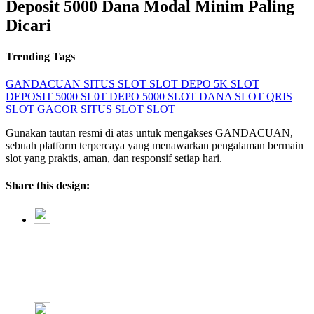
Deposit 5000 Dana Modal Minim Paling
Dicari
Trending Tags
GANDACUAN
SITUS SLOT
SLOT DEPO 5K
SLOT
DEPOSIT 5000
SL0T DEPO 5000
SLOT DANA
SLOT QRIS
SLOT GACOR
SITUS SLOT
SLOT
Gunakan tautan resmi di atas untuk mengakses GANDACUAN,
sebuah platform terpercaya yang menawarkan pengalaman bermain
slot yang praktis, aman, dan responsif setiap hari.
Share this design: