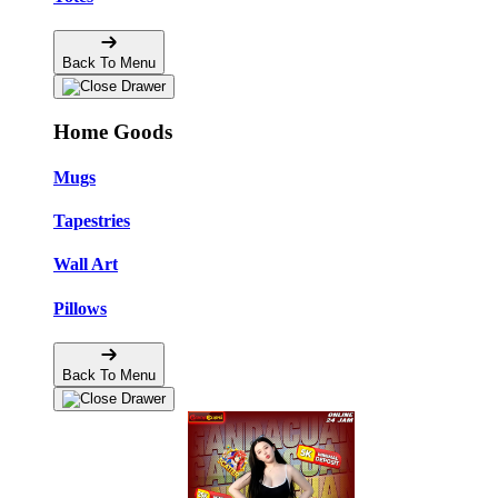
Back To Menu
Home Goods
Mugs
Tapestries
Wall Art
Pillows
Back To Menu