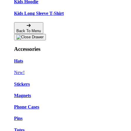
Kids Hoodie
Kids Long Sleeve T-Shirt
Back To Menu
Accessories
Hats
New!
Stickers
Magnets
Phone Cases
Pins
Totes