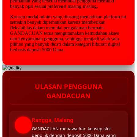
permainan yang tersedia membuat pengguna memiliki
banyak opsi sesuai preferensi masing-masing.
Konsep modal minim yang diusung menjadikan platform ini
semakin banyak diperhatikan karena memberikan
fleksibilitas dalam memulai pengalaman bermain.
GANDACUAN terus mengutamakan kemudahan akses
dan kenyamanan pengguna, sehingga menjadi salah satu
pilihan yang banyak dicari dalam kategori hiburan digital
berbasis deposit 5000 Dana.
ULASAN PENGGUNA
GANDACUAN
Rangga, Malang
KN
GANDACUAN menawarkan konsep slot
depo 5k dengan deposit 5000 Dana yang