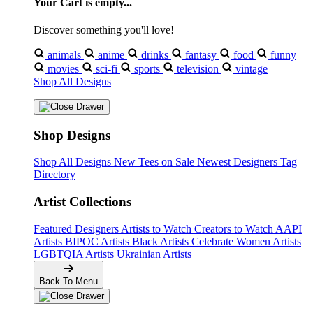
Your Cart is empty...
Discover something you'll love!
animals
anime
drinks
fantasy
food
funny
movies
sci-fi
sports
television
vintage
Shop All Designs
Shop Designs
Shop All Designs
New Tees on Sale
Newest Designers
Tag
Directory
Artist Collections
Featured Designers
Artists to Watch
Creators to Watch
AAPI
Artists
BIPOC Artists
Black Artists
Celebrate Women Artists
LGBTQIA Artists
Ukrainian Artists
Back To Menu