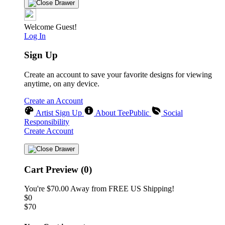
Welcome Guest!
Log In
Sign Up
Create an account to save your favorite designs for viewing
anytime, on any device.
Create an Account
Artist Sign Up
About TeePublic
Social
Responsibility
Create Account
Cart Preview (0)
You're
$70.00
Away from
FREE US Shipping!
$0
$70