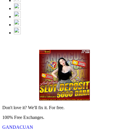
Don't love it? We'll fix it. For free.
100% Free Exchanges.
GANDACUAN