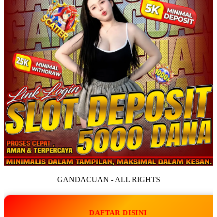
GANDACUAN - ALL RIGHTS
DAFTAR DISINI