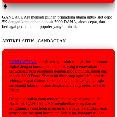
GANDACUAN
menjadi pilihan primadona utama untuk slot depo
5K dengan kemudahan deposit 5000 DANA, akses cepat, dan
berbagai permainan terpopuler yang diminati.
ARTIKEL SITUS | GANDACUAN
GANDACUAN
adalah sebagai salah satu platform hiburan
digital dengan konsep slot depo 5k yang menawarkan
kemudahan bagi pengguna dengan modal minim, mulai dari
deposit 5000 Dana. Sistem ini dirancang agar lebih praktis
sehingga dapat diakses oleh berbagai kalangan yang ingin
menikmati hiburan online dengan cara yang sederhana dan
efisien.
Dengan tampilan yang modern dan navigasi yang mudah
dipahami, GANDACUAN memberikan pengalaman
penggunaan yang lebih nyaman di berbagai perangkat, baik
smartphone maupun komputer. Selain itu, beragam pilihan