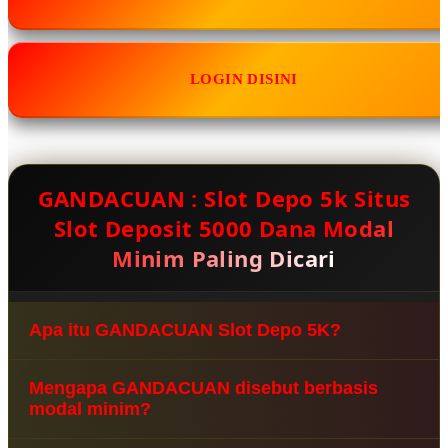
LOGIN DISINI
GANDACUAN : Slot Depo 5k Situs
Slot Deposit 5000 Dana Modal
Minim Paling Dicari
Apa itu GANDACUAN Slot Depo 5K?
GANDACUAN Slot Depo 5K adalah platform
Mengapa GANDACUAN disebut berbasis
hiburan digital yang menyediakan layanan dengan
modal minim?
deposit mulai dari 5000 Dana, sehingga dapat
diakses dengan modal yang lebih terjangkau.