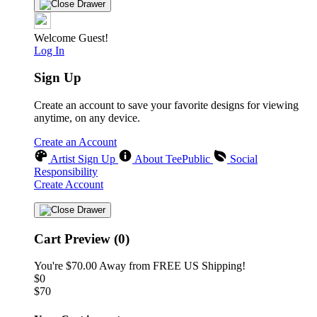
Welcome Guest!
Log In
Sign Up
Create an account to save your favorite designs for viewing
anytime, on any device.
Create an Account
Artist Sign Up
About TeePublic
Social
Responsibility
Create Account
Cart Preview (0)
You're
$70.00
Away from
FREE US Shipping!
$0
$70