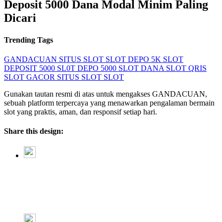
Deposit 5000 Dana Modal Minim Paling
Dicari
Trending Tags
GANDACUAN
SITUS SLOT
SLOT DEPO 5K
SLOT
DEPOSIT 5000
SL0T DEPO 5000
SLOT DANA
SLOT QRIS
SLOT GACOR
SITUS SLOT
SLOT
Gunakan tautan resmi di atas untuk mengakses GANDACUAN,
sebuah platform terpercaya yang menawarkan pengalaman bermain
slot yang praktis, aman, dan responsif setiap hari.
Share this design: