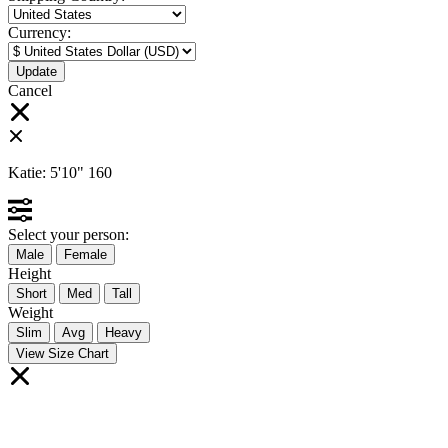
Currency:
Cancel
Katie:
5'10"
160
Select your person:
Male
Female
Height
Short
Med
Tall
Weight
Slim
Avg
Heavy
View Size Chart