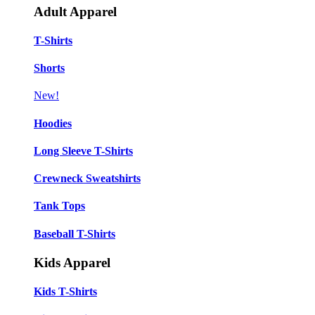
Adult Apparel
T-Shirts
Shorts
New!
Hoodies
Long Sleeve T-Shirts
Crewneck Sweatshirts
Tank Tops
Baseball T-Shirts
Kids Apparel
Kids T-Shirts