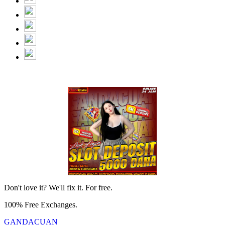
Don't love it? We'll fix it. For free.
100% Free Exchanges.
GANDACUAN