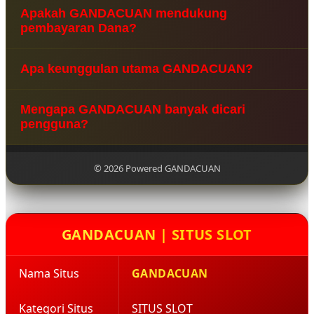
Karena platform ini memungkinkan pengguna
Apakah GANDACUAN mendukung
untuk memulai dengan nominal deposit kecil,
pembayaran Dana?
sehingga lebih fleksibel dan tidak membutuhkan
modal besar untuk mengakses layanan yang
Ya, GANDACUAN mendukung metode pembayaran
tersedia.
Apa keunggulan utama GANDACUAN?
Dana yang memudahkan proses transaksi menjadi
lebih cepat, praktis, dan efisien bagi pengguna.
Keunggulannya meliputi tampilan yang sederhana,
Mengapa GANDACUAN banyak dicari
akses mudah di berbagai perangkat, pilihan
pengguna?
permainan yang beragam, serta sistem yang
dirancang agar lebih nyaman digunakan.
Karena menawarkan kemudahan akses, modal
kecil, serta pengalaman penggunaan yang
© 2026 Powered GANDACUAN
fleksibel, sehingga menjadi salah satu platform
yang banyak diperhatikan dalam kategori hiburan
digital.
GANDACUAN | SITUS SLOT
Nama Situs
GANDACUAN
Kategori Situs
SITUS SLOT