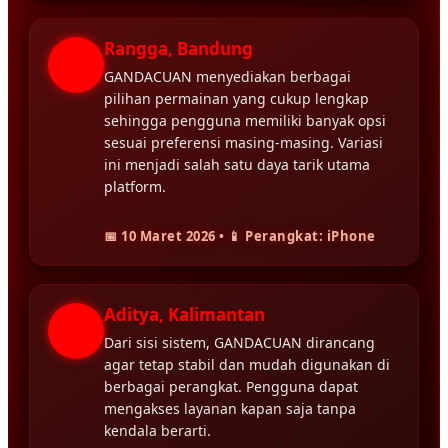
Rangga, Bandung
FJR
GANDACUAN menyediakan berbagai
pilihan permainan yang cukup lengkap
sehingga pengguna memiliki banyak opsi
sesuai preferensi masing-masing. Variasi
ini menjadi salah satu daya tarik utama
platform.
📅 10 Maret 2026 • 📱 Perangkat: iPhone
Aditya, Kalimantan
TG
Dari sisi sistem, GANDACUAN dirancang
agar tetap stabil dan mudah digunakan di
berbagai perangkat. Pengguna dapat
mengakses layanan kapan saja tanpa
kendala berarti.