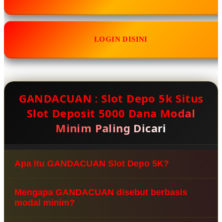
LOGIN DISINI
GANDACUAN : Slot Depo 5k Situs
Slot Deposit 5000 Dana Modal
Minim Paling Dicari
Apa itu GANDACUAN Slot Depo 5K?
GANDACUAN Slot Depo 5K adalah platform
Mengapa GANDACUAN disebut berbasis
hiburan digital yang menyediakan layanan dengan
modal minim?
deposit mulai dari 5000 Dana, sehingga dapat
diakses dengan modal yang lebih terjangkau.