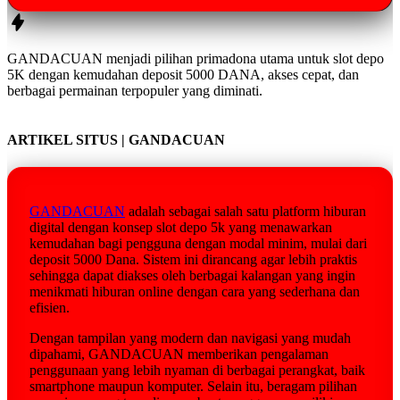
GANDACUAN
menjadi pilihan primadona utama untuk slot depo
5K dengan kemudahan deposit 5000 DANA, akses cepat, dan
berbagai permainan terpopuler yang diminati.
ARTIKEL SITUS | GANDACUAN
GANDACUAN
adalah sebagai salah satu platform hiburan
digital dengan konsep slot depo 5k yang menawarkan
kemudahan bagi pengguna dengan modal minim, mulai dari
deposit 5000 Dana. Sistem ini dirancang agar lebih praktis
sehingga dapat diakses oleh berbagai kalangan yang ingin
menikmati hiburan online dengan cara yang sederhana dan
efisien.
Dengan tampilan yang modern dan navigasi yang mudah
dipahami, GANDACUAN memberikan pengalaman
penggunaan yang lebih nyaman di berbagai perangkat, baik
smartphone maupun komputer. Selain itu, beragam pilihan