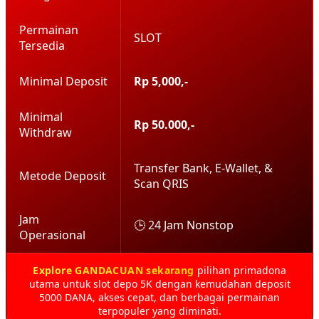
Permainan
SLOT
Tersedia
Minimal Deposit
Rp 5,000,-
Minimal
Rp 50.000,-
Withdraw
Transfer Bank, E-Wallet, &
Metode Deposit
Scan QRIS
Jam
🕒 24 Jam Nonstop
Operasional
Explore GANDACUAN sekarang
pilihan primadona
utama untuk slot depo 5K dengan kemudahan deposit
5000 DANA, akses cepat, dan berbagai permainan
terpopuler yang diminati.