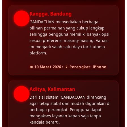
Rangga, Bandung
FJR
GANDACUAN menyediakan berbagai
pilihan permainan yang cukup lengkap
sehingga pengguna memiliki banyak opsi
sesuai preferensi masing-masing. Variasi
ini menjadi salah satu daya tarik utama
platform.
📅 10 Maret 2026 • 📱 Perangkat: iPhone
Aditya, Kalimantan
TG
Dari sisi sistem, GANDACUAN dirancang
agar tetap stabil dan mudah digunakan di
berbagai perangkat. Pengguna dapat
mengakses layanan kapan saja tanpa
kendala berarti.