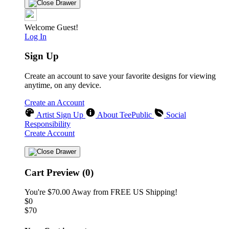
Welcome Guest!
Log In
Sign Up
Create an account to save your favorite designs for viewing
anytime, on any device.
Create an Account
Artist Sign Up
About TeePublic
Social
Responsibility
Create Account
Cart Preview (0)
You're
$70.00
Away from
FREE US Shipping!
$0
$70