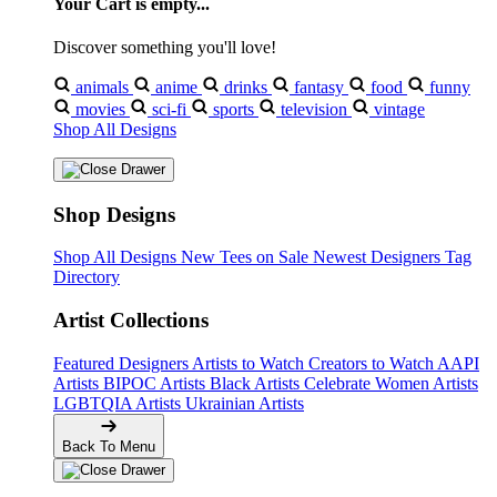
Your Cart is empty...
Discover something you'll love!
animals
anime
drinks
fantasy
food
funny
movies
sci-fi
sports
television
vintage
Shop All Designs
Shop Designs
Shop All Designs
New Tees on Sale
Newest Designers
Tag
Directory
Artist Collections
Featured Designers
Artists to Watch
Creators to Watch
AAPI
Artists
BIPOC Artists
Black Artists
Celebrate Women Artists
LGBTQIA Artists
Ukrainian Artists
Back To Menu