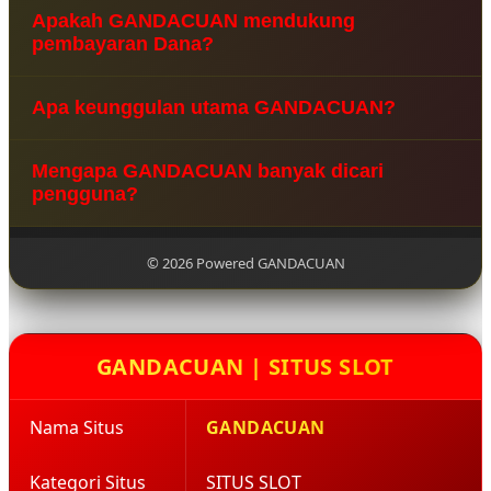
Karena platform ini memungkinkan pengguna
Apakah GANDACUAN mendukung
untuk memulai dengan nominal deposit kecil,
pembayaran Dana?
sehingga lebih fleksibel dan tidak membutuhkan
modal besar untuk mengakses layanan yang
Ya, GANDACUAN mendukung metode pembayaran
tersedia.
Apa keunggulan utama GANDACUAN?
Dana yang memudahkan proses transaksi menjadi
lebih cepat, praktis, dan efisien bagi pengguna.
Keunggulannya meliputi tampilan yang sederhana,
Mengapa GANDACUAN banyak dicari
akses mudah di berbagai perangkat, pilihan
pengguna?
permainan yang beragam, serta sistem yang
dirancang agar lebih nyaman digunakan.
Karena menawarkan kemudahan akses, modal
kecil, serta pengalaman penggunaan yang
© 2026 Powered GANDACUAN
fleksibel, sehingga menjadi salah satu platform
yang banyak diperhatikan dalam kategori hiburan
digital.
GANDACUAN | SITUS SLOT
Nama Situs
GANDACUAN
Kategori Situs
SITUS SLOT