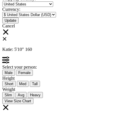
Currency:
Cancel
Katie:
5'10"
160
Select your person:
Male
Female
Height
Short
Med
Tall
Weight
Slim
Avg
Heavy
View Size Chart