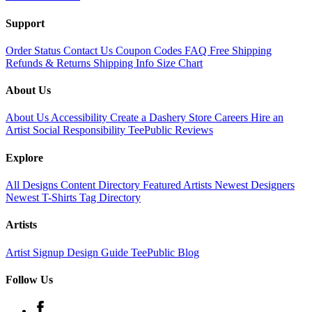
Support
Order Status
Contact Us
Coupon Codes
FAQ
Free Shipping
Refunds & Returns
Shipping Info
Size Chart
About Us
About Us
Accessibility
Create a Dashery Store
Careers
Hire an
Artist
Social Responsibility
TeePublic Reviews
Explore
All Designs
Content Directory
Featured Artists
Newest Designers
Newest T-Shirts
Tag Directory
Artists
Artist Signup
Design Guide
TeePublic Blog
Follow Us