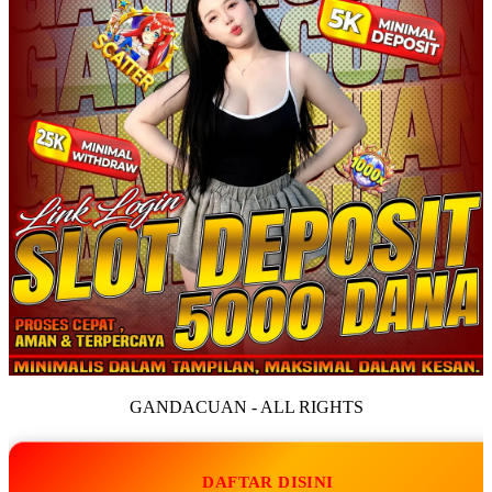
GANDACUAN - ALL RIGHTS
DAFTAR DISINI