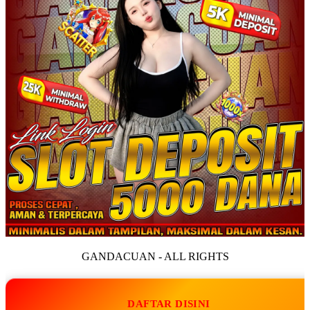
GANDACUAN - ALL RIGHTS
DAFTAR DISINI