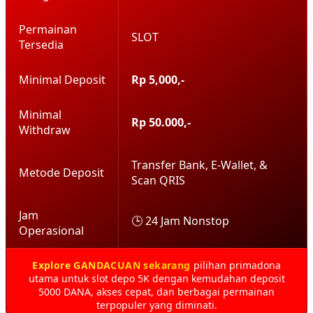
Permainan
SLOT
Tersedia
Minimal Deposit
Rp 5,000,-
Minimal
Rp 50.000,-
Withdraw
Transfer Bank, E-Wallet, &
Metode Deposit
Scan QRIS
Jam
🕒 24 Jam Nonstop
Operasional
Explore GANDACUAN sekarang
pilihan primadona
utama untuk slot depo 5K dengan kemudahan deposit
5000 DANA, akses cepat, dan berbagai permainan
terpopuler yang diminati.