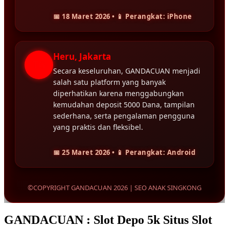
📅 18 Maret 2026 • 📱 Perangkat: iPhone
Heru, Jakarta
TG
Secara keseluruhan, GANDACUAN menjadi
salah satu platform yang banyak
diperhatikan karena menggabungkan
kemudahan deposit 5000 Dana, tampilan
sederhana, serta pengalaman pengguna
yang praktis dan fleksibel.
📅 25 Maret 2026 • 📱 Perangkat: Android
©COPYRIGHT GANDACUAN 2026 | SEO ANAK SINGKONG
GANDACUAN : Slot Depo 5k Situs Slot