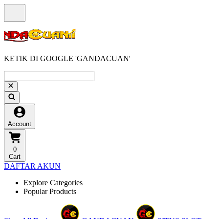
KETIK DI GOOGLE 'GANDACUAN'
Account
0
Cart
DAFTAR AKUN
Explore Categories
Popular Products