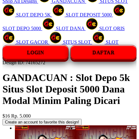
Shop All Designs
GANDACUAN
SITUS SLOT
SLOT DEPO 5K
SLOT DEPOSIT 5000
SLOT DEPO 5000
SLOT DANA
SLOT QRIS
SLOT GACOR
SITUS SLOT
SLOT
LOGIN
DAFTAR
Design ID: 74165272
GANDACUAN : Slot Depo 5k
Situs Slot Deposit 5000 Dana
Modal Minim Paling Dicari
$16
Rp. 5.000
Create an account to favorite this design!