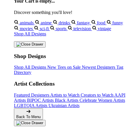
Your Cart is empty...
Discover something you'll love!
animals
anime
drinks
fantasy
food
funny
movies
sci-fi
sports
television
vintage
Shop All Designs
Shop Designs
Shop All Designs
New Tees on Sale
Newest Designers
Tag
Directory
Artist Collections
Featured Designers
Artists to Watch
Creators to Watch
AAPI
Artists
BIPOC Artists
Black Artists
Celebrate Women Artists
LGBTQIA Artists
Ukrainian Artists
Back To Menu