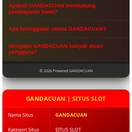
Karena platform ini memungkinkan pengguna
Apakah GANDACUAN mendukung
untuk memulai dengan nominal deposit kecil,
pembayaran Dana?
sehingga lebih fleksibel dan tidak membutuhkan
modal besar untuk mengakses layanan yang
Ya, GANDACUAN mendukung metode pembayaran
tersedia.
Apa keunggulan utama GANDACUAN?
Dana yang memudahkan proses transaksi menjadi
lebih cepat, praktis, dan efisien bagi pengguna.
Keunggulannya meliputi tampilan yang sederhana,
Mengapa GANDACUAN banyak dicari
akses mudah di berbagai perangkat, pilihan
pengguna?
permainan yang beragam, serta sistem yang
dirancang agar lebih nyaman digunakan.
Karena menawarkan kemudahan akses, modal
kecil, serta pengalaman penggunaan yang
© 2026 Powered GANDACUAN
fleksibel, sehingga menjadi salah satu platform
yang banyak diperhatikan dalam kategori hiburan
digital.
GANDACUAN | SITUS SLOT
Nama Situs
GANDACUAN
Kategori Situs
SITUS SLOT