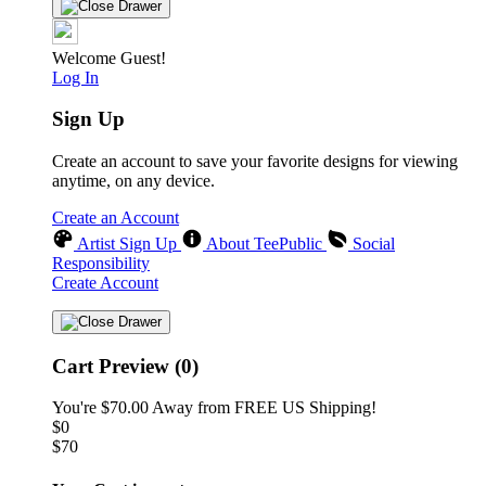
Welcome Guest!
Log In
Sign Up
Create an account to save your favorite designs for viewing
anytime, on any device.
Create an Account
Artist Sign Up
About TeePublic
Social
Responsibility
Create Account
Cart Preview (0)
You're
$70.00
Away from
FREE US Shipping!
$0
$70