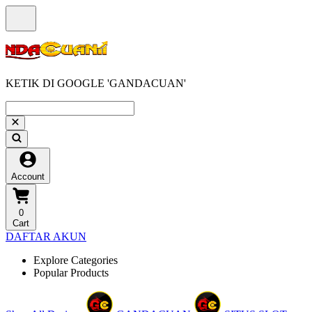
KETIK DI GOOGLE 'GANDACUAN'
Account
0
Cart
DAFTAR AKUN
Explore Categories
Popular Products