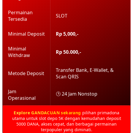
Permainan
SLOT
Tersedia
Minimal Deposit
Rp 5,000,-
Minimal
Rp 50.000,-
Withdraw
Transfer Bank, E-Wallet, &
Metode Deposit
Scan QRIS
Jam
🕒 24 Jam Nonstop
Operasional
Explore GANDACUAN sekarang
pilihan primadona
utama untuk slot depo 5K dengan kemudahan deposit
5000 DANA, akses cepat, dan berbagai permainan
terpopuler yang diminati.