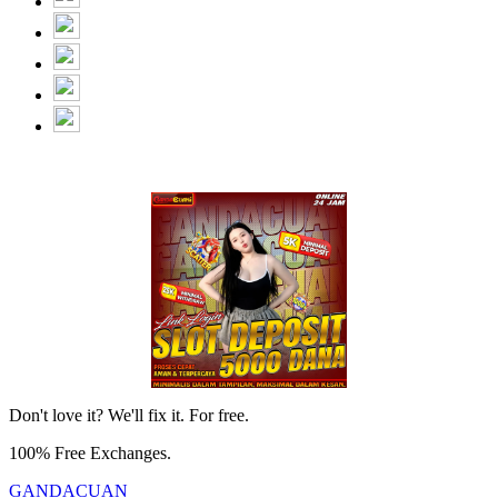
Don't love it? We'll fix it. For free.
100% Free Exchanges.
GANDACUAN