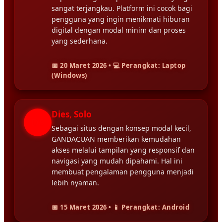
sangat terjangkau. Platform ini cocok bagi
pengguna yang ingin menikmati hiburan
digital dengan modal minim dan proses
yang sederhana.
📅 20 Maret 2026 • 💻 Perangkat: Laptop
(Windows)
Dies, Solo
DS
Sebagai situs dengan konsep modal kecil,
GANDACUAN memberikan kemudahan
akses melalui tampilan yang responsif dan
navigasi yang mudah dipahami. Hal ini
membuat pengalaman pengguna menjadi
lebih nyaman.
📅 15 Maret 2026 • 📱 Perangkat: Android