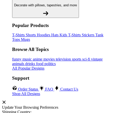
Decorate with pillows, tapestries, and more
Popular Products
T-Shirts
Shorts
Hoodies
Hats
Kids T-Shirts
Stickers
Tank
Tops
Mugs
Browse All Topics
funny
music
anime
movies
television
sports
sci-fi
vintage
animals
drinks
food
politics
All Popular Designs
Support
Order Status
FAQ
Contact Us
Shop All Designs
Update Your Browsing Preferences
Shipping Country: