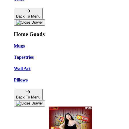
Back To Menu
Home Goods
Mugs
Tapestries
Wall Art
Pillows
Back To Menu