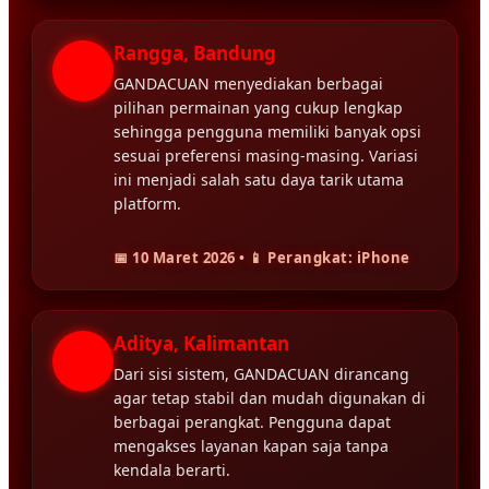
Rangga, Bandung
FJR
GANDACUAN menyediakan berbagai
pilihan permainan yang cukup lengkap
sehingga pengguna memiliki banyak opsi
sesuai preferensi masing-masing. Variasi
ini menjadi salah satu daya tarik utama
platform.
📅 10 Maret 2026 • 📱 Perangkat: iPhone
Aditya, Kalimantan
TG
Dari sisi sistem, GANDACUAN dirancang
agar tetap stabil dan mudah digunakan di
berbagai perangkat. Pengguna dapat
mengakses layanan kapan saja tanpa
kendala berarti.