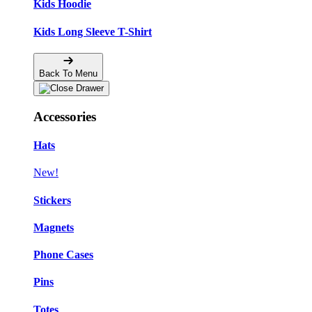
Kids Hoodie
Kids Long Sleeve T-Shirt
Back To Menu
Accessories
Hats
New!
Stickers
Magnets
Phone Cases
Pins
Totes