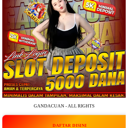
GANDACUAN - ALL RIGHTS
DAFTAR DISINI