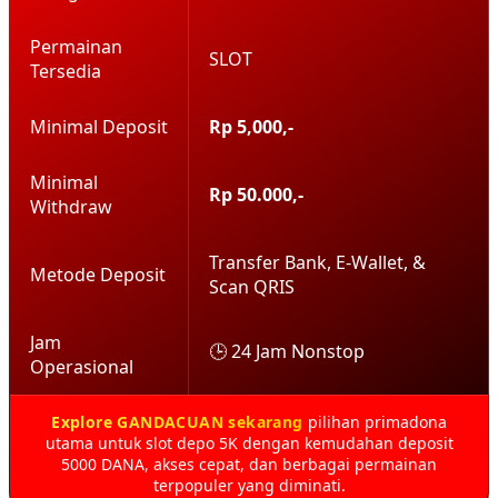
Permainan
SLOT
Tersedia
Minimal Deposit
Rp 5,000,-
Minimal
Rp 50.000,-
Withdraw
Transfer Bank, E-Wallet, &
Metode Deposit
Scan QRIS
Jam
🕒 24 Jam Nonstop
Operasional
Explore GANDACUAN sekarang
pilihan primadona
utama untuk slot depo 5K dengan kemudahan deposit
5000 DANA, akses cepat, dan berbagai permainan
terpopuler yang diminati.