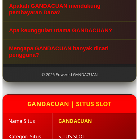
Karena platform ini memungkinkan pengguna
Apakah GANDACUAN mendukung
untuk memulai dengan nominal deposit kecil,
pembayaran Dana?
sehingga lebih fleksibel dan tidak membutuhkan
modal besar untuk mengakses layanan yang
Ya, GANDACUAN mendukung metode pembayaran
tersedia.
Apa keunggulan utama GANDACUAN?
Dana yang memudahkan proses transaksi menjadi
lebih cepat, praktis, dan efisien bagi pengguna.
Keunggulannya meliputi tampilan yang sederhana,
Mengapa GANDACUAN banyak dicari
akses mudah di berbagai perangkat, pilihan
pengguna?
permainan yang beragam, serta sistem yang
dirancang agar lebih nyaman digunakan.
Karena menawarkan kemudahan akses, modal
kecil, serta pengalaman penggunaan yang
© 2026 Powered GANDACUAN
fleksibel, sehingga menjadi salah satu platform
yang banyak diperhatikan dalam kategori hiburan
digital.
GANDACUAN | SITUS SLOT
Nama Situs
GANDACUAN
Kategori Situs
SITUS SLOT