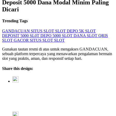
Deposit 5000 Dana Modal Minim Paling
Dicari
Trending Tags
GANDACUAN
SITUS SLOT
SLOT DEPO 5K
SLOT
DEPOSIT 5000
SL0T DEPO 5000
SLOT DANA
SLOT QRIS
SLOT GACOR
SITUS SLOT
SLOT
Gunakan tautan resmi di atas untuk mengakses GANDACUAN,
sebuah platform terpercaya yang menawarkan pengalaman bermain
slot yang praktis, aman, dan responsif setiap hari.
Share this design: