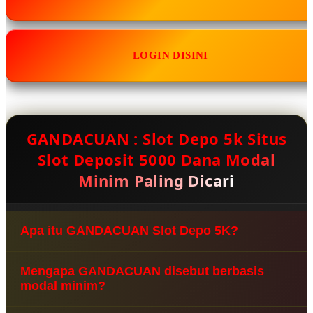
LOGIN DISINI
GANDACUAN : Slot Depo 5k Situs
Slot Deposit 5000 Dana Modal
Minim Paling Dicari
Apa itu GANDACUAN Slot Depo 5K?
GANDACUAN Slot Depo 5K adalah platform
Mengapa GANDACUAN disebut berbasis
hiburan digital yang menyediakan layanan dengan
modal minim?
deposit mulai dari 5000 Dana, sehingga dapat
diakses dengan modal yang lebih terjangkau.