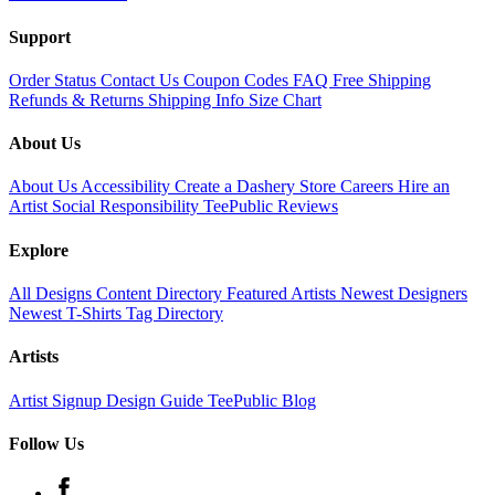
Support
Order Status
Contact Us
Coupon Codes
FAQ
Free Shipping
Refunds & Returns
Shipping Info
Size Chart
About Us
About Us
Accessibility
Create a Dashery Store
Careers
Hire an
Artist
Social Responsibility
TeePublic Reviews
Explore
All Designs
Content Directory
Featured Artists
Newest Designers
Newest T-Shirts
Tag Directory
Artists
Artist Signup
Design Guide
TeePublic Blog
Follow Us