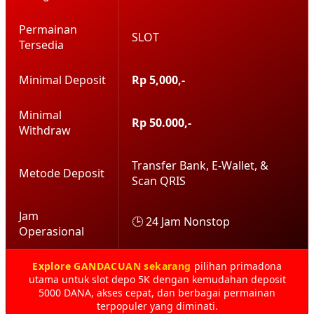
Permainan
SLOT
Tersedia
Minimal Deposit
Rp 5,000,-
Minimal
Rp 50.000,-
Withdraw
Transfer Bank, E-Wallet, &
Metode Deposit
Scan QRIS
Jam
🕒 24 Jam Nonstop
Operasional
Explore GANDACUAN sekarang
pilihan primadona
utama untuk slot depo 5K dengan kemudahan deposit
5000 DANA, akses cepat, dan berbagai permainan
terpopuler yang diminati.